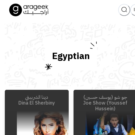
Egyptian
جو شو (يوسف حسين)
دينا الشربيني
Dina El Sherbiny
Joe Show (Youssef
Hussein)